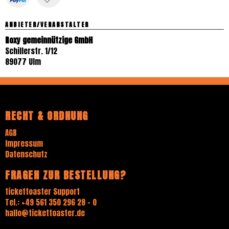
ANBIETER/VERANSTALTER
Roxy gemeinnützige GmbH
Schillerstr. 1/12
89077 Ulm
RECHT & ORDNUNG
AGB
Impressum
Datenschutz
FRAGEN ZUR BESTELLUNG?
tickettoaster Support
Tel.: +49 561 350 296 28 - 0
hallo@tickettoaster.de