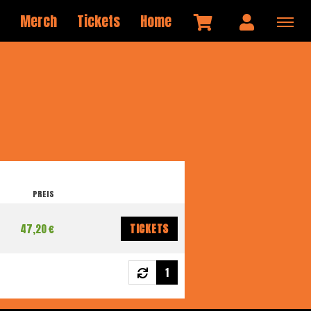
Merch
Tickets
Home
PREIS
47,20 €
TICKETS
1